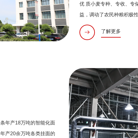
优 质小麦专种、专收、专
益，调动了农民种粮积极
了解更多
条年产18万吨的智能化面
年产20余万吨各类挂面的