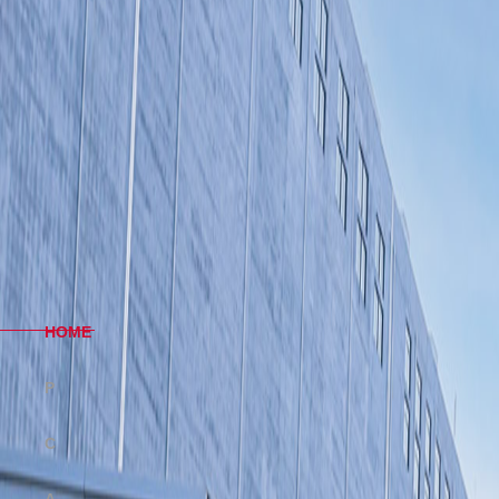
H
OME
P
RODUCT
C
OMPANY
A
DVAVTAGE