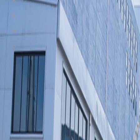
B
RAND
N
EWS
C
ONTACT