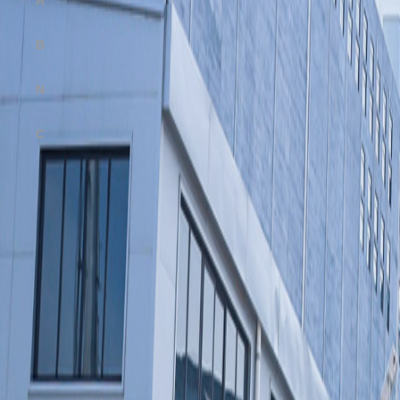
B
RAND
N
EWS
C
ONTACT