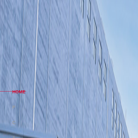
H
OME
P
RODUCT
C
OMPANY
A
DVAVTAGE